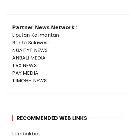
𝗣𝗮𝗿𝘁𝗻𝗲𝗿 𝗡𝗲𝘄𝘀 𝗡𝗲𝘁𝘄𝗼𝗿𝗸 :
Liputan Kalimantan
Berita Sulawesi
NUAITYT NEWS
ANBALI MEDIA
TRX NEWS
PAY MEDIA
TIMOHH NEWS
RECOMMENDED WEB LINKS
tambakbet