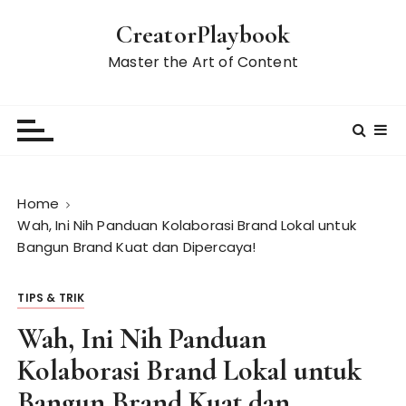
S
CreatorPlaybook
k
i
Master the Art of Content
p
t
o
c
o
n
Home
t
Wah, Ini Nih Panduan Kolaborasi Brand Lokal untuk
e
Bangun Brand Kuat dan Dipercaya!
n
t
TIPS & TRIK
Wah, Ini Nih Panduan
Kolaborasi Brand Lokal untuk
Bangun Brand Kuat dan