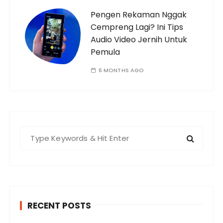
Pengen Rekaman Nggak
Cempreng Lagi? Ini Tips
Audio Video Jernih Untuk
Pemula
6 MONTHS AGO
S
e
a
r
c
h
RECENT POSTS
f
o