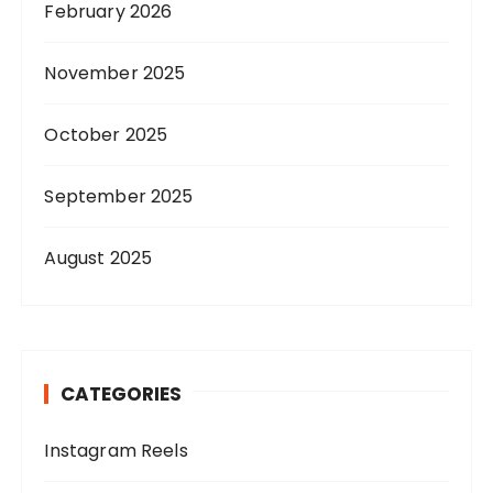
February 2026
November 2025
October 2025
September 2025
August 2025
CATEGORIES
Instagram Reels