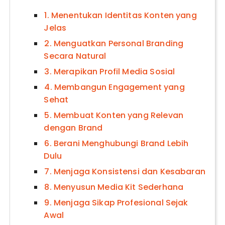
1. Menentukan Identitas Konten yang
Jelas
2. Menguatkan Personal Branding
Secara Natural
3. Merapikan Profil Media Sosial
4. Membangun Engagement yang
Sehat
5. Membuat Konten yang Relevan
dengan Brand
6. Berani Menghubungi Brand Lebih
Dulu
7. Menjaga Konsistensi dan Kesabaran
8. Menyusun Media Kit Sederhana
9. Menjaga Sikap Profesional Sejak
Awal