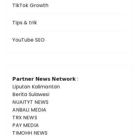
TikTok Growth
Tips & trik
YouTube SEO
𝗣𝗮𝗿𝘁𝗻𝗲𝗿 𝗡𝗲𝘄𝘀 𝗡𝗲𝘁𝘄𝗼𝗿𝗸 :
Liputan Kalimantan
Berita Sulawesi
NUAITYT NEWS
ANBALI MEDIA
TRX NEWS
PAY MEDIA
TIMOHH NEWS