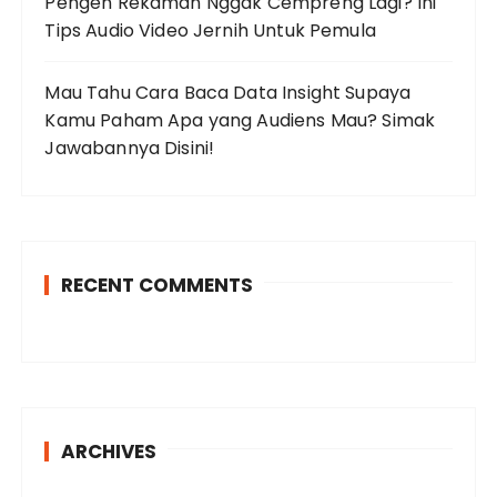
Pengen Rekaman Nggak Cempreng Lagi? Ini
Tips Audio Video Jernih Untuk Pemula
Mau Tahu Cara Baca Data Insight Supaya
Kamu Paham Apa yang Audiens Mau? Simak
Jawabannya Disini!
RECENT COMMENTS
ARCHIVES