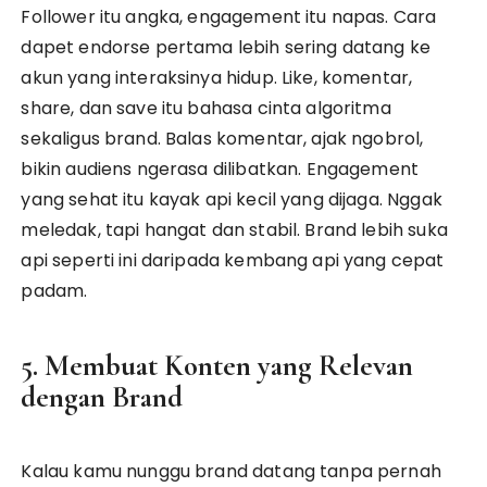
Follower itu angka, engagement itu napas. Cara
dapet endorse pertama lebih sering datang ke
akun yang interaksinya hidup. Like, komentar,
share, dan save itu bahasa cinta algoritma
sekaligus brand. Balas komentar, ajak ngobrol,
bikin audiens ngerasa dilibatkan. Engagement
yang sehat itu kayak api kecil yang dijaga. Nggak
meledak, tapi hangat dan stabil. Brand lebih suka
api seperti ini daripada kembang api yang cepat
padam.
5. Membuat Konten yang Relevan
dengan Brand
Kalau kamu nunggu brand datang tanpa pernah