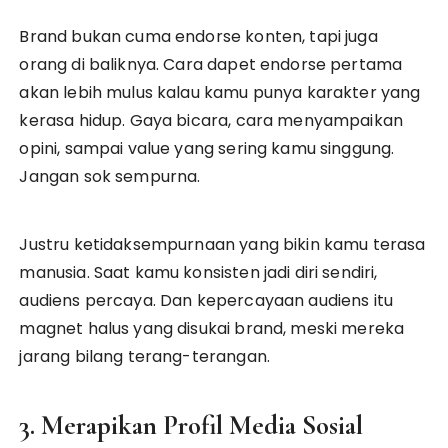
Brand bukan cuma endorse konten, tapi juga
orang di baliknya. Cara dapet endorse pertama
akan lebih mulus kalau kamu punya karakter yang
kerasa hidup. Gaya bicara, cara menyampaikan
opini, sampai value yang sering kamu singgung.
Jangan sok sempurna.
Justru ketidaksempurnaan yang bikin kamu terasa
manusia. Saat kamu konsisten jadi diri sendiri,
audiens percaya. Dan kepercayaan audiens itu
magnet halus yang disukai brand, meski mereka
jarang bilang terang-terangan.
3. Merapikan Profil Media Sosial