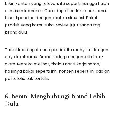
bikin konten yang relevan, itu seperti nunggu hujan
di musim kemarau. Cara dapet endorse pertama
bisa dipancing dengan konten simulasi. Pakai
produk yang kamu suka, review jujur tanpa tag
brand dulu.
Tunjukkan bagaimana produk itu menyatu dengan
gaya kontenmu. Brand sering mengamati diam-
diam. Mereka melihat, “kalau nanti kerja sama,
hasilnya bakal seperti ini”. Konten seperti ini adalah
portofolio tak tertulis.
6. Berani Menghubungi Brand Lebih
Dulu