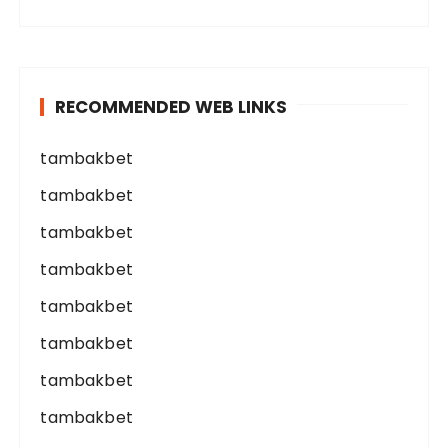
RECOMMENDED WEB LINKS
tambakbet
tambakbet
tambakbet
tambakbet
tambakbet
tambakbet
tambakbet
tambakbet