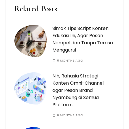
Related Posts
Simak Tips Script Konten
Edukasi Ini, Agar Pesan
Nempel dan Tanpa Terasa
Menggurui
6 MONTHS AGO
Nih, Rahasia Strategi
Konten Omni-Channel
agar Pesan Brand
Nyambung di Semua
Platform
6 MONTHS AGO