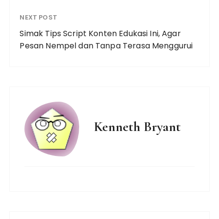
NEXT POST
Simak Tips Script Konten Edukasi Ini, Agar
Pesan Nempel dan Tanpa Terasa Menggurui
Kenneth Bryant