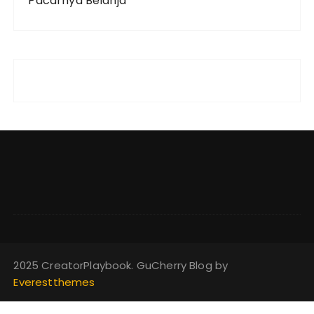
Pacarnya Belanja
2025 CreatorPlaybook. GuCherry Blog by
Everestthemes