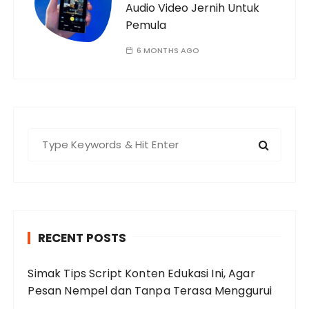
Audio Video Jernih Untuk
Pemula
6 MONTHS AGO
S
e
a
r
c
h
RECENT POSTS
f
o
Simak Tips Script Konten Edukasi Ini, Agar
r
Pesan Nempel dan Tanpa Terasa Menggurui
: