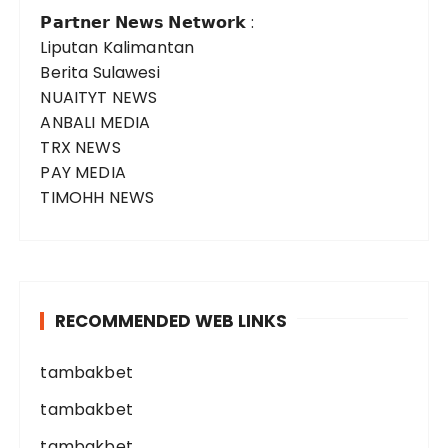
𝗣𝗮𝗿𝘁𝗻𝗲𝗿 𝗡𝗲𝘄𝘀 𝗡𝗲𝘁𝘄𝗼𝗿𝗸 :
Liputan Kalimantan
Berita Sulawesi
NUAITYT NEWS
ANBALI MEDIA
TRX NEWS
PAY MEDIA
TIMOHH NEWS
RECOMMENDED WEB LINKS
tambakbet
tambakbet
tambakbet