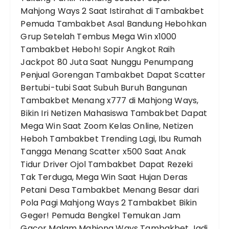
Mahjong Ways 2 Saat Istirahat di Tambakbet
Pemuda Tambakbet Asal Bandung Hebohkan
Grup Setelah Tembus Mega Win x1000
Tambakbet Heboh! Sopir Angkot Raih
Jackpot 80 Juta Saat Nunggu Penumpang
Penjual Gorengan Tambakbet Dapat Scatter
Bertubi-tubi Saat Subuh
Buruh Bangunan
Tambakbet Menang x777 di Mahjong Ways,
Bikin Iri Netizen
Mahasiswa Tambakbet Dapat
Mega Win Saat Zoom Kelas Online, Netizen
Heboh
Tambakbet Trending Lagi, Ibu Rumah
Tangga Menang Scatter x500 Saat Anak
Tidur
Driver Ojol Tambakbet Dapat Rezeki
Tak Terduga, Mega Win Saat Hujan Deras
Petani Desa Tambakbet Menang Besar dari
Pola Pagi Mahjong Ways 2
Tambakbet Bikin
Geger! Pemuda Bengkel Temukan Jam
Gacor Malam Mahjong Ways
Tambakbet Jadi