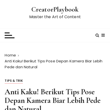
S
CreatorPlaybook
k
i
Master the Art of Content
p
t
o
c
o
n
Home
t
Anti Kaku! Berikut Tips Pose Depan Kamera Biar Lebih
e
Pede dan Natural
n
t
TIPS & TRIK
Anti Kaku! Berikut Tips Pose
Depan Kamera Biar Lebih Pede
dan Natural