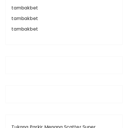
tambakbet
tambakbet
tambakbet
Tukang Parkir Menang Scatter Super